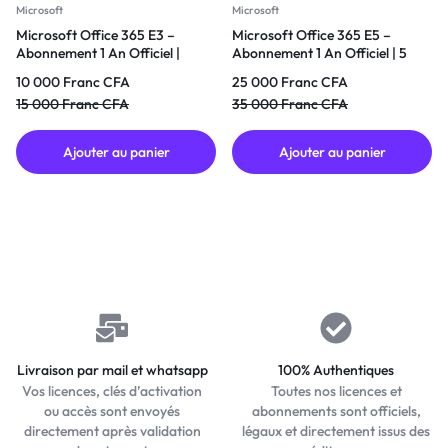
Microsoft
Microsoft
Microsoft Office 365 E3 –
Microsoft Office 365 E5 –
Abonnement 1 An Officiel |
Abonnement 1 An Officiel | 5
Applications Office + Copilot IA
Appareils + 1 To OneDrive +
10 000
Franc CFA
25 000
Franc CFA
+ Multi-Appareils
Copilot IA
15 000
Franc CFA
35 000
Franc CFA
Ajouter au panier
Ajouter au panier
Livraison par mail et whatsapp
100% Authentiques
Vos licences, clés d’activation
Toutes nos licences et
ou accès sont envoyés
abonnements sont officiels,
directement après validation
légaux et directement issus des