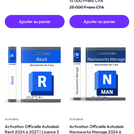
15 000
Franc CFA
Licence 3 Ans
25 000
Franc CFA
Ajouter au panier
Ajouter au panier
Autodesk
Autodesk
Activation Officielle Autodesk
Activation Officielle Autodesk
Revit 2024 à 2027 | Licence 3
Navisworks Manage 2024 à