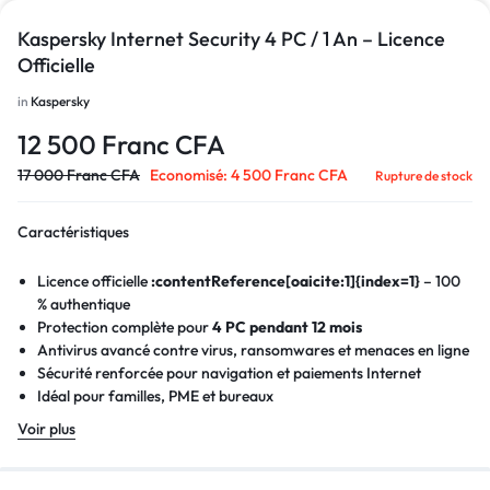
Kaspersky Internet Security 4 PC / 1 An – Licence
Officielle
in
Kaspersky
12 500
Franc CFA
17 000
Franc CFA
Economisé:
4 500
Franc CFA
Rupture de stock
Caractéristiques
Licence officielle
:contentReference[oaicite:1]{index=1}
– 100
% authentique
Protection complète pour
4 PC pendant 12 mois
Antivirus avancé contre virus, ransomwares et menaces en ligne
Sécurité renforcée pour navigation et paiements Internet
Idéal pour familles, PME et bureaux
Livraison digitale rapide par e-mail & WhatsApp
Voir plus